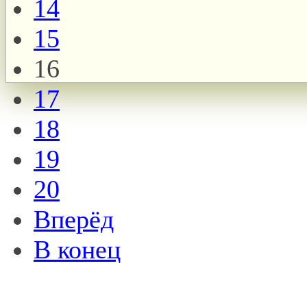
14
15
16
17
18
19
20
Вперёд
В конец