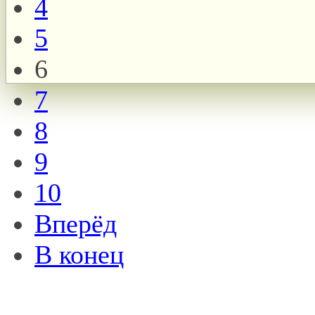
4
5
6
7
8
9
10
Вперёд
В конец