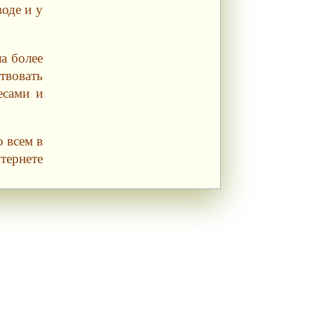
воде и у
ла более
твовать
есами и
о всем в
тернете