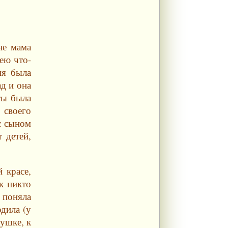
не мама
ею что-
ня была
д и она
ты была
 своего
с сыном
 детей,
 красе,
к никто
 поняла
одила (у
бушке, к