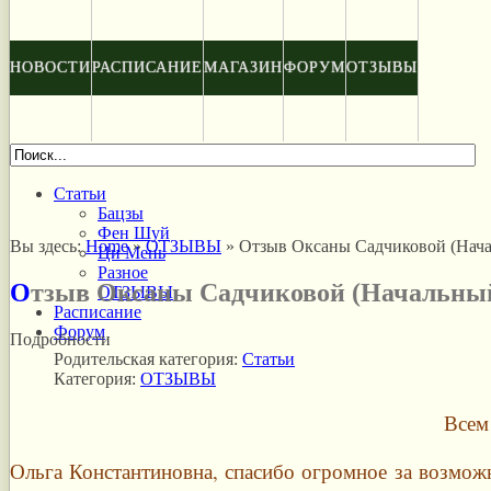
НОВОСТИ
РАСПИСАНИЕ
МАГАЗИН
ФОРУМ
ОТЗЫВЫ
Статьи
Бацзы
Фен Шуй
Вы здесь:
Home
»
ОТЗЫВЫ
»
Отзыв Оксаны Садчиковой (Нача
Ци Мень
Разное
Отзыв Оксаны Садчиковой (Начальный
ОТЗЫВЫ
Расписание
Форум
Подробности
Родительская категория:
Статьи
Категория:
ОТЗЫВЫ
Всем
Ольга Константиновна, спасибо огромное за возможн