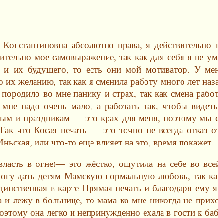
 Константиновна абсолютно права, я действительно 
ительно мое самовыражение, так как для себя я не ум
ей и их будущего, то есть они мой мотиватор. У ме
их желанию, так как я сменила работу много лет наза
породило во мне панику и страх, так как смена рабо
мне надо очень мало, а работать так, чтобы видеть
дным и праздникам — это крах для меня, поэтому мы 
Так что Косая печать — это точно не всегда отказ от
ньская, или что-то еще влияет на это, время покажет.
ласть в огне)— это жёстко, ощутила на себе во всей
могу дать детям Мамскую нормальную любовь, так ка
динственная в карте Прямая печать и благодаря ему я
а и лежу в больнице, то мама ко мне никогда не прих
поэтому она легко и непринужденно ехала в гости к ба