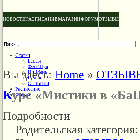
НОВОСТИ
РАСПИСАНИЕ
МАГАЗИН
ФОРУМ
ОТЗЫВЫ
Статьи
Бацзы
Фен Шуй
Вы здесь:
Home
»
ОТЗЫВ
Ци Мень
Разное
ОТЗЫВЫ
Расписание
Курс «Мистики в «Ба
Форум
Подробности
Родительская категория