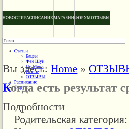
НОВОСТИ
РАСПИСАНИЕ
МАГАЗИН
ФОРУМ
ОТЗЫВЫ
Статьи
Бацзы
Фен Шуй
Вы здесь:
Home
»
ОТЗЫВ
Ци Мень
Разное
ОТЗЫВЫ
Расписание
Когда есть результат с
Форум
Подробности
Родительская категория